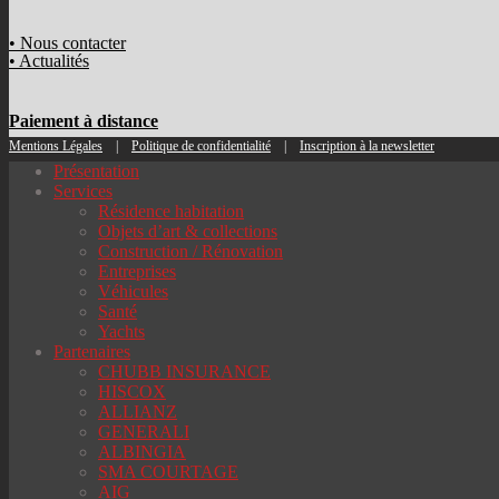
• Nous contacter
• Actualités
Paiement à distance
Mentions Légales
|
Politique de confidentialité
|
Inscription à la newsletter
Présentation
Services
Résidence habitation
Objets d’art & collections
Construction / Rénovation
Entreprises
Véhicules
Santé
Yachts
Partenaires
CHUBB INSURANCE
HISCOX
ALLIANZ
GENERALI
ALBINGIA
SMA COURTAGE
AIG