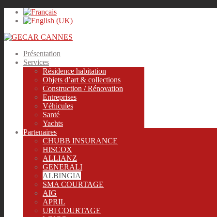
Présentation
Services
Résidence habitation
Objets d’art & collections
Construction / Rénovation
Entreprises
Véhicules
Santé
Yachts
Partenaires
CHUBB INSURANCE
HISCOX
ALLIANZ
GENERALI
ALBINGIA
SMA COURTAGE
AIG
APRIL
UBI COURTAGE