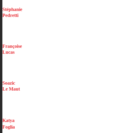
Stéphanie
Pedretti
Assistante Production
Construction / Entreprises / Événementiel
Françoise
Lucas
Assistante Production
Autos
Soazic
Le Maut
Assistante Production
Habitations / Santé / Bateau
Katya
Foglia