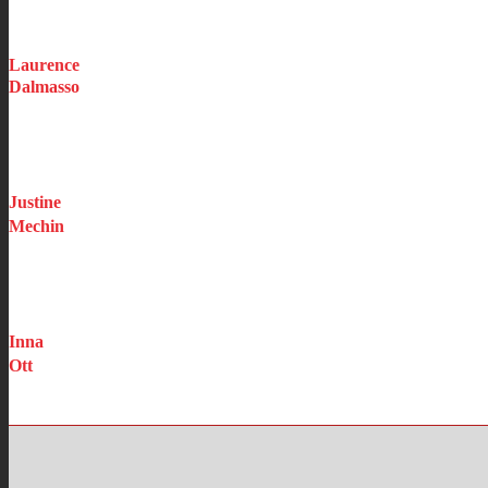
Assistante Production Habitations
Laurence
Dalmasso
Gestionnaire Sinistres
Justine
Mechin
Commerciale
Inna
Ott
Comptabilité