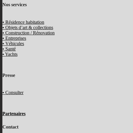
Nos services
• Résidence habitation
• Objets d’art & collections
• Construction / Rénovation
• Entreprises
• Véhicules
• Santé
• Yachts
Presse
• Consulter
Partenaires
Contact