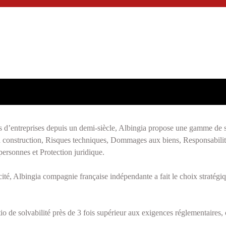
s d’entreprises depuis un demi-siècle, Albingia propose une gamme de s
la construction, Risques techniques, Dommages aux biens, Responsabilité 
ersonnes et Protection juridique.
té, Albingia compagnie française indépendante a fait le choix stratégi
io de solvabilité près de 3 fois supérieur aux exigences réglementaires, 